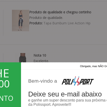
Produto de qualidade e chegou certinho
Produto de qualidade.
Produto:
Tapa Bumbum Live Action Hip
Nota 10
Excelente.
Produto:
Calça Speedo Jogger Mescla
Obrigado, mas NÃO
HE
00
Bem-vindo a
Deixe seu e-mail abaixo
ONTO
Bom parabéns
e ganhe um super desconto para sua próxima
Parabéns
da Polissport. Aproveite!!!