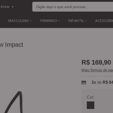
Entrar
MASCULINO
FEMININO
INFANTIL
ACESSÓRI
ow Impact
R$ 169,90
Mais formas de p
2x
de
R$ 84
Cor: