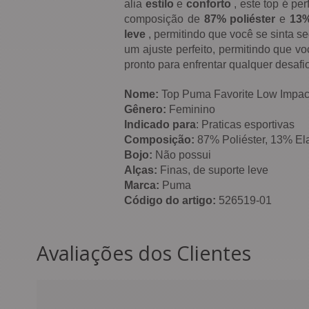
alia
estilo
e
conforto
, este top é pe
composição de
87% poliéster
e
13%
leve
, permitindo que você se sinta s
um ajuste perfeito, permitindo que
pronto para enfrentar qualquer desafio
Nome:
Top Puma Favorite Low Impa
Gênero:
Feminino
Indicado para
: Praticas esportivas
Composição:
87% Poliéster, 13% E
Bojo:
Não possui
Alças:
Finas, de suporte leve
Marca:
Puma
Código do artigo:
526519-01
Avaliações dos Clientes