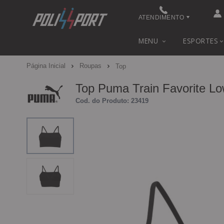
ATENDIMENTO
(48) 3622-0041
MENU
ESPORTES
(48) 3622-0041
Página Inicial
Roupas
Top
contato@polissport.com.br
Top Puma Train Favorite L
Cod. do Produto: 23419