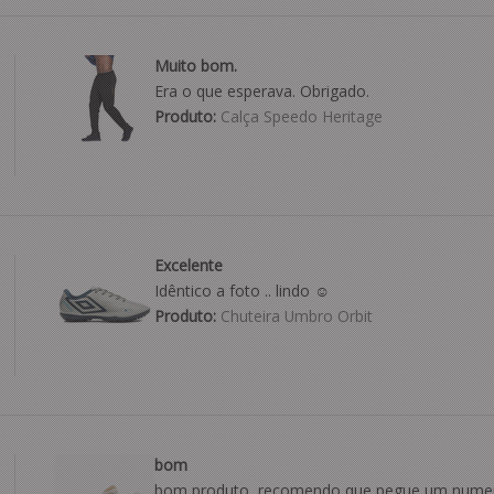
Muito bom.
Era o que esperava. Obrigado.
Produto:
Calça Speedo Heritage
Excelente
Idêntico a foto .. lindo ☺️
Produto:
Chuteira Umbro Orbit
bom
bom produto, recomendo que pegue um numer