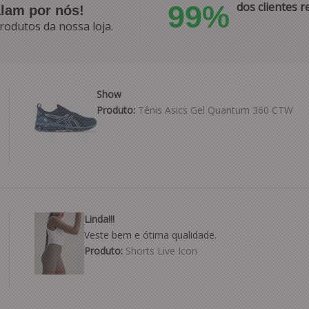
99%
dos clientes
alam por nós!
rodutos da nossa loja.
Show
Produto:
Tênis Asics Gel Quantum 360 CTW
Linda!!!
Veste bem e ótima qualidade.
Produto:
Shorts Live Icon