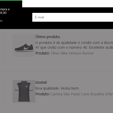
Produto:
Bermuda Puma Archive
ompra e
99,90
TO
Ótimo produto.
O produto é de qualidade e condiz com a discri
41 que cindiz com o número 40. Excelente aca
Produto:
Tênis Nike Venture Runner
Gostei!
Boa qualidade. Vestiu bem.
Produto:
Camisa São Paulo Cave Braziline Infant