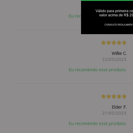
09/06/2025
Válido para primeira c
Eu recomendo esse produto.
valor acima de R$ 2
CONSULTE REGULAMEN
Willie C.
22/05/2025
Eu recomendo esse produto.
Elder F.
21/05/2025
Eu recomendo esse produto.