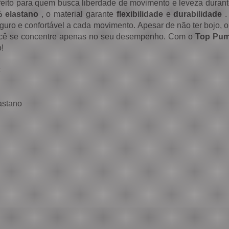
rfeito para quem busca liberdade de movimento e leveza durant
 elastano
, o material garante
flexibilidade
e
durabilidade
.
eguro e confortável a cada movimento.
Apesar de não ter bojo, 
 você se concentre apenas no seu desempenho. Com o
Top Pum
!
c
lastano