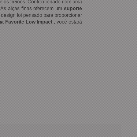
e os treinos.
Confeccionado com uma
 As alças finas oferecem um
suporte
o design foi pensado para proporcionar
a Favorite Low Impact
, você estar