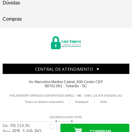
Dúvidas
Compras
CENTRAL DE ATENDIMENTO
Av. Marcolino Martins Cabral, 838 Centro CEP
88701-001 - Tubarão - SC
POLISSPORT ARTIGOS ESPORTIVOS EIRELI - ME - CNPJ: 24.879.053/0001-92
Todos os direitos reservados
-
Polissport
-
2026
De:
R$ 219,90
R$ 149,90
COMPRAR
Por: