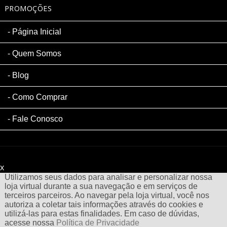
PROMOÇÕES
Página Inicial
Quem Somos
Blog
Como Comprar
Fale Conosco
x
Filtre sua Pesquisa:
Utilizamos seus dados para analisar e personalizar nossa
loja virtual durante a sua navegação e em serviços de
terceiros parceiros. Ao navegar pela loja virtual, você nos
autoriza a coletar tais informações através do cookies e
utilizá-las para estas finalidades. Em caso de dúvidas,
acesse nossa
Política de Privacidade