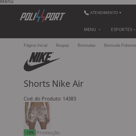
Menu
ATENDIMENTO
(48) 3622-0041
MENU
ESPORTES
(48) 3622-0041
Página Inicial
Roupas
Bermudas
Bermuda Polieste
contato@polissport.com.br
Shorts Nike Air
Cod. do Produto: 14383
Promoção
-18%