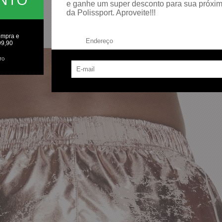
e ganhe um super desconto para sua próxi
da Polissport. Aproveite!!!
ompra e
Endereço:
99,90
TO