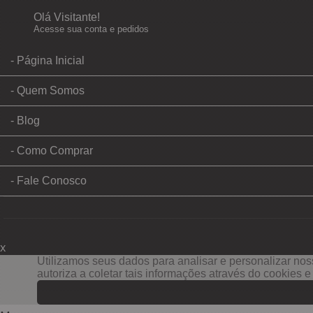
Olá Visitante!
Acesse sua conta e pedidos
Página Inicial
Quem Somos
Blog
Como Comprar
Fale Conosco
x
Filtre sua Pesquisa:
Utilizamos seus dados para analisar e personalizar noss
autoriza a coletar tais informações através do cookies 