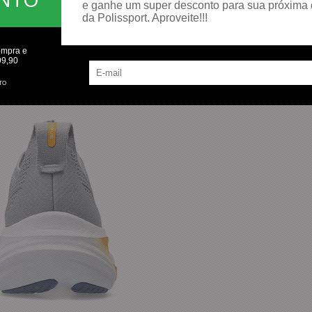
e ganhe um super desconto para sua próxima
da Polissport. Aproveite!!!
ompra e
99,90
TO