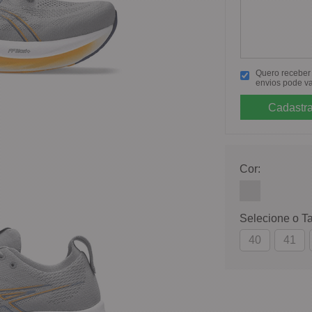
Quero receber p
envios pode va
Cor:
Selecione o T
40
41