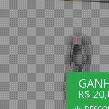
GAN
R$ 20,
de DESC