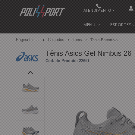
ATENDIMENTO
(48) 3622-0041
MENU
ESPORTES
(48) 3622-0041
Página Inicial
Calçados
Tenis
Tenis Esportivo
contato@polissport.com.br
Tênis Asics Gel Nimbus 26
Cod. do Produto: 22651