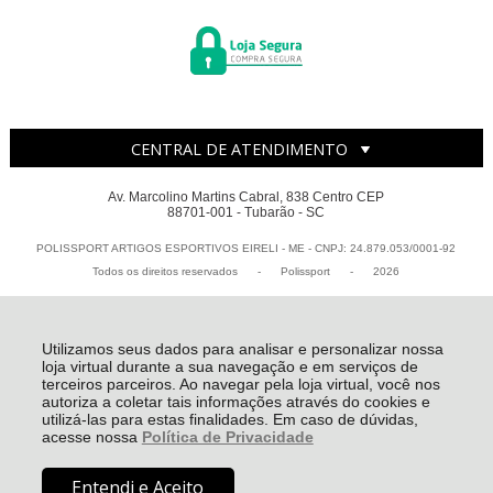
CENTRAL DE ATENDIMENTO
Av. Marcolino Martins Cabral, 838 Centro CEP
88701-001 - Tubarão - SC
POLISSPORT ARTIGOS ESPORTIVOS EIRELI - ME - CNPJ: 24.879.053/0001-92
Todos os direitos reservados
-
Polissport
-
2026
Utilizamos seus dados para analisar e personalizar nossa
loja virtual durante a sua navegação e em serviços de
terceiros parceiros. Ao navegar pela loja virtual, você nos
autoriza a coletar tais informações através do cookies e
utilizá-las para estas finalidades. Em caso de dúvidas,
acesse nossa
Política de Privacidade
Entendi e Aceito