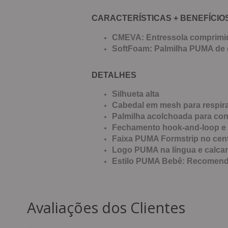
CARACTERÍSTICAS + BENEFÍCIO
CMEVA: Entressola comprimi
SoftFoam: Palmilha PUMA de d
DETALHES
Silhueta alta
Cabedal em mesh para respira
Palmilha acolchoada para con
Fechamento hook-and-loop e c
Faixa PUMA Formstrip no centr
Logo PUMA na língua e calca
Estilo PUMA Bebê: Recomenda
Avaliações dos Clientes