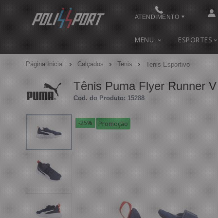
ATENDIMENTO
(48) 3622-0041
MENU
ESPORTES
(48) 3622-0041
Página Inicial
Calçados
Tenis
Tenis Esportivo
contato@polissport.com.br
Tênis Puma Flyer Runner V
Cod. do Produto: 15288
-25%
Promoção