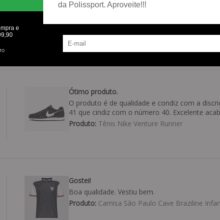
Bom parabéns
da Polissport. Aproveite!!!
Parabéns
Produto:
Bermuda Puma Archive
ompra e
99,90
TO
Ótimo produto.
O produto é de qualidade e condiz com a discri
41 que cindiz com o número 40. Excelente aca
Produto:
Tênis Nike Venture Runner
Gostei!
Boa qualidade. Vestiu bem.
Produto:
Camisa São Paulo Cave Braziline Infant