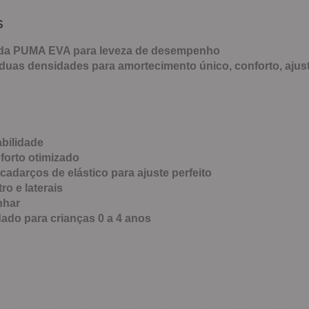
S
da PUMA EVA para leveza de desempenho
uas densidades para amortecimento único, conforto, ajust
bilidade
forto otimizado
adarços de elástico para ajuste perfeito
o e laterais
nhar
do para crianças 0 a 4 anos