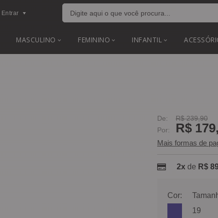
Entrar
MASCULINO
FEMININO
INFANTIL
ACESSÓRI
De:
R$ 239,90
R$ 179
Por:
Mais formas de p
2x
de
R$ 89
Cor:
Tamanh
19