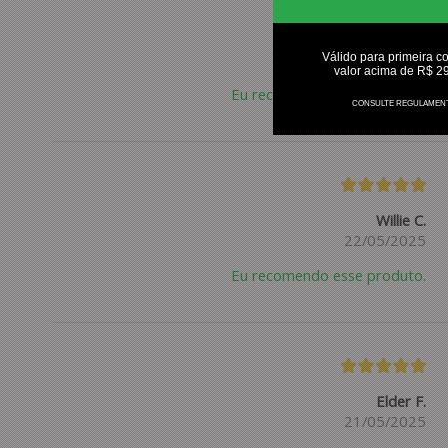
Paulo S.
09/06/2025
Válido para primeira c
valor acima de R$ 2
Eu recomendo esse produto.
CONSULTE REGULAMEN
Willie C.
22/05/2025
Eu recomendo esse produto.
Elder F.
21/05/2025