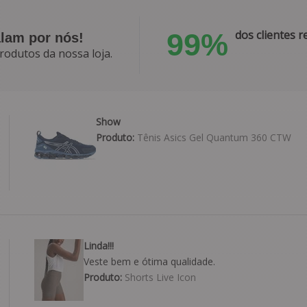
99%
dos clientes
alam por nós!
rodutos da nossa loja.
Show
Produto:
Tênis Asics Gel Quantum 360 CTW
Linda!!!
Veste bem e ótima qualidade.
Produto:
Shorts Live Icon