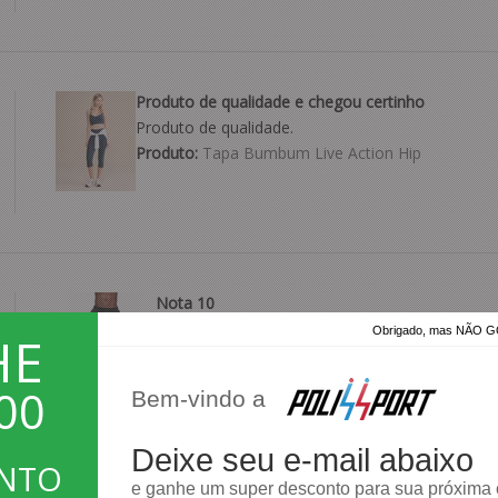
Produto de qualidade e chegou certinho
Produto de qualidade.
Produto:
Tapa Bumbum Live Action Hip
Nota 10
Excelente.
Obrigado, mas NÃO
HE
Produto:
Calça Speedo Jogger Mescla
00
Bem-vindo a
Deixe seu e-mail abaixo
ONTO
e ganhe um super desconto para sua próxima