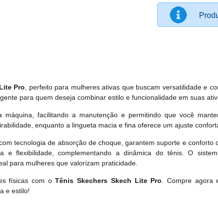
Produ
Lite Pro
, perfeito para mulheres ativas que buscam versatilidade e c
igente para quem deseja combinar estilo e funcionalidade em suas ativ
na máquina, facilitando a manutenção e permitindo que você mant
irabilidade, enquanto a lingueta macia e fina oferece um ajuste confortá
e, com tecnologia de absorção de choque, garantem suporte e conforto 
a e flexibilidade, complementando a dinâmica do tênis. O sist
ideal para mulheres que valorizam praticidade.
des físicas com o
Tênis Skechers Skech Lite Pro
. Compre agora 
a e estilo!