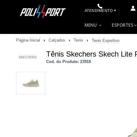
ATENDIMENTO
(48) 3622-0041
MENU
ESPORTES
(48) 3622-0041
Página Inicial
Calçados
Tenis
Tenis Esportivo
contato@polissport.com.br
Tênis Skechers Skech Lite 
SKECHERS
Cod. do Produto: 23918