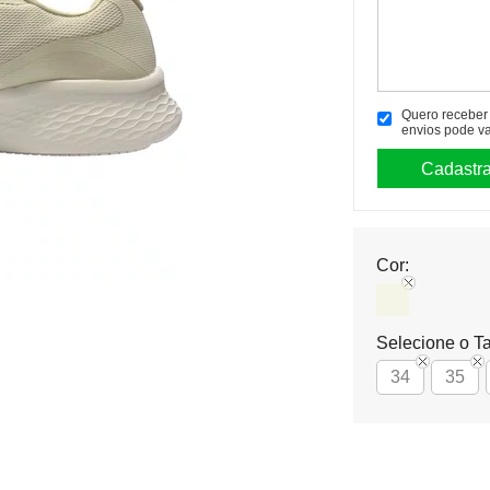
Quero receber p
envios pode va
Cor:
Selecione o T
34
35